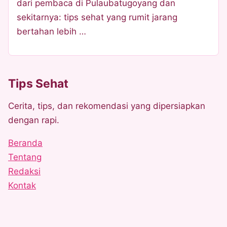
dari pembaca di Pulaubatugoyang dan
sekitarnya: tips sehat yang rumit jarang
bertahan lebih …
Tips Sehat
Cerita, tips, dan rekomendasi yang dipersiapkan
dengan rapi.
Beranda
Tentang
Redaksi
Kontak