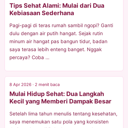
Tips Sehat Alami: Mulai dari Dua
Kebiasaan Sederhana
Pagi-pagi di teras rumah sambil ngopi? Ganti
dulu dengan air putih hangat. Sejak rutin
minum air hangat pas bangun tidur, badan
saya terasa lebih enteng banget. Nggak
percaya? Coba …
8 Apr 2026 · 2 menit baca
Mulai Hidup Sehat: Dua Langkah
Kecil yang Memberi Dampak Besar
Setelah lima tahun menulis tentang kesehatan,
saya menemukan satu pola yang konsisten